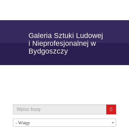
Skip to content
Toggle
navigat
Galeria Sztuki Ludowej
i Nieprofesjonalnej w
Bydgoszczy
- Wstęp