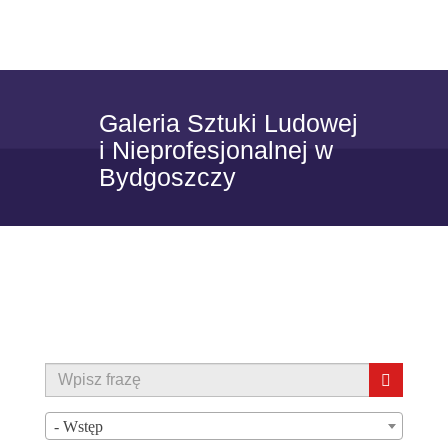
Skip to content
Toggle
navigat
Galeria Sztuki Ludowej
i Nieprofesjonalnej w
Bydgoszczy
- Wstęp