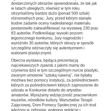
dostarczonych obrazów spowodowała, że tak jak
w latach ubiegłych, również w tym roku
otrzymaliśmy bardzo dużo (ponad 500 sztuk)
różnorodnych prac. Jury, przed którym stanęło
trudne zadanie oceny nadesłanego materiału
postanowiło zakwalifikować na wystawę 230 prac
83 autorów. Podkreślając wysoki poziom
tegorocznego konkursu, Jury nagrodziło i
wyróżniło 30 autorów, których obrazy w sposób
szczególny odznaczyły się autentyzmem i
walorami plastycznymi.
Obecna wystawa, będąca prezentacją
najciekawszych zjawisk z jakimi mamy do
czynienia dziś w tym szczególnym nurcie plastyki,
zwanym umownie "sztuką naiwną", nie byłaby
możliwa bez pomocy instytucji, za pośrednictwem
których za pośrednictwem których zaproszenie do
udziału w Konkursie dotarło do artystów-
amatorów. Wyrażamy wdzięczność pracownikom
muzeów, ośrodków kultury, Warsztatów Terapii
Zajęciowej, Dom Pomocy Społecznej za ich trud
włożony w zebranie, wstępną selekcję i