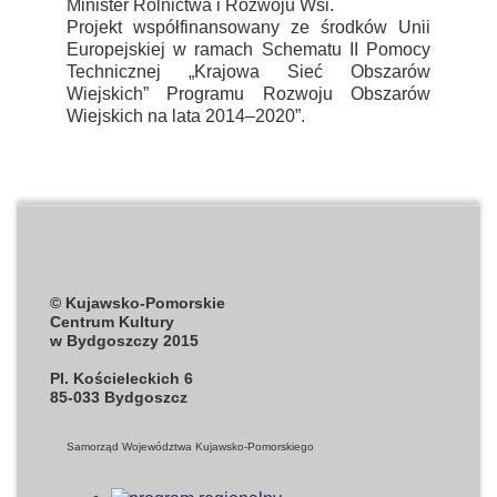
Minister Rolnictwa i Rozwoju Wsi.
Projekt współfinansowany ze środków Unii
Europejskiej w ramach Schematu II Pomocy
Technicznej „Krajowa Sieć Obszarów
Wiejskich” Programu Rozwoju Obszarów
Wiejskich na lata 2014–2020”.
© Kujawsko-Pomorskie
Centrum Kultury
w Bydgoszczy 2015
Pl. Kościeleckich 6
85-033 Bydgoszcz
Samorząd Województwa
Kujawsko-Pomorskiego