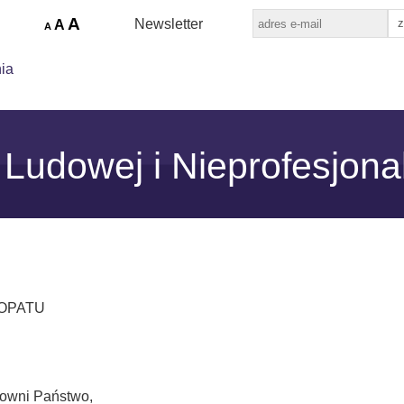
A
Newsletter
A
A
ia
Katalog twórców
Ociepka
Kontakt
i Ludowej i Nieprofesjon
 OPATU
owni Państwo,