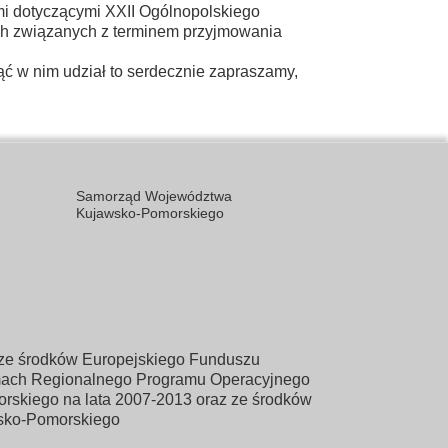
mi dotyczącymi XXII Ogólnopolskiego
ach związanych z terminem przyjmowania
ąć w nim udział to serdecznie zapraszamy,
Samorząd Województwa
Kujawsko-Pomorskiego
y ze środków Europejskiego Funduszu
ach Regionalnego Programu Operacyjnego
skiego na lata 2007-2013 oraz ze środków
sko-Pomorskiego