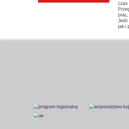
czas 
Przeg
prac,
Jeśli
jak i